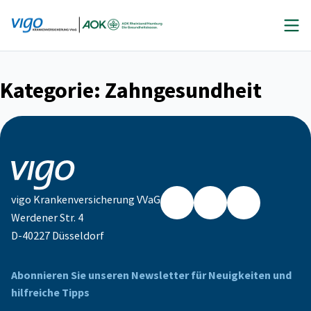
Zum
Inhalt
springen
Kategorie:
Zahngesundheit
vigo Krankenversicherung VVaG
Werdener Str. 4
Facebook
Instagram
LinkedIn
D-40227 Düsseldorf
Abonnieren Sie unseren Newsletter für Neuigkeiten und
hilfreiche Tipps