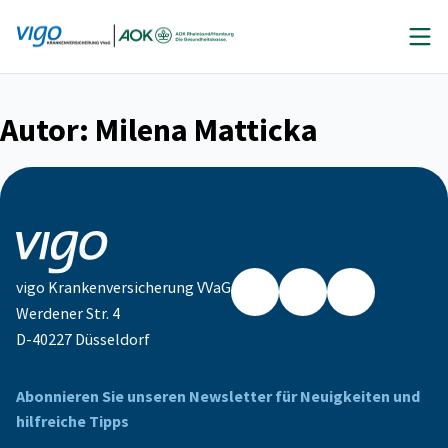
Zum
Inhalt
springen
Autor:
Milena Matticka
vigo Krankenversicherung VVaG
Werdener Str. 4
Facebook
Instagram
LinkedIn
D-40227 Düsseldorf
Abonnieren Sie unseren Newsletter für Neuigkeiten und
hilfreiche Tipps